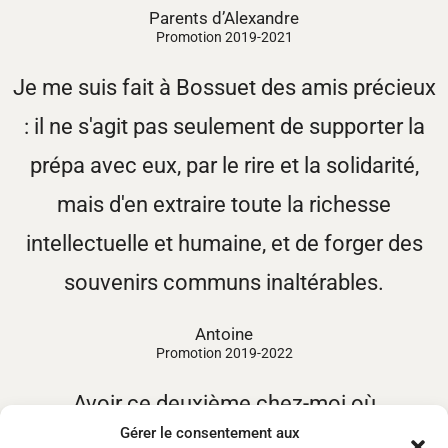
Parents d’Alexandre
Promotion 2019-2021
Je me suis fait à Bossuet des amis précieux
: il ne s'agit pas seulement de supporter la
prépa avec eux, par le rire et la solidarité,
mais d'en extraire toute la richesse
intellectuelle et humaine, et de forger des
souvenirs communs inaltérables.
Antoine
Promotion 2019-2022
Avoir ce deuxième chez-moi où
Gérer le consentement aux
m'attendaient, certes mon travail, mais aussi